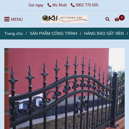
Gọi ngay
Ms Muội
0902 770 655
0
MENU
Trang chủ
/
SẢN PHẨM CÔNG TRÌNH
/
HÀNG RÀO SẮT RÈN
/