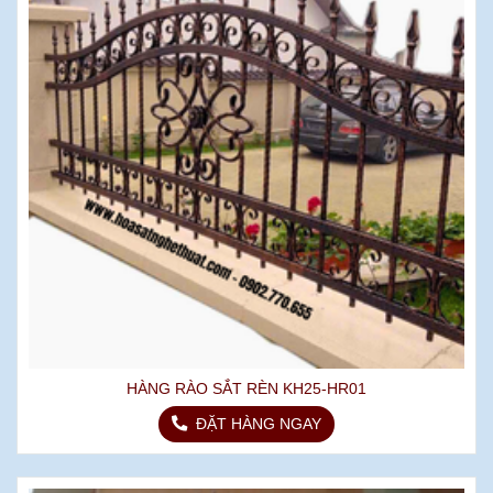
HÀNG RÀO SẮT RÈN KH25-HR01
ĐẶT HÀNG NGAY