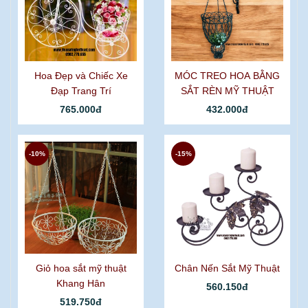
Hoa Đẹp và Chiếc Xe
MÓC TREO HOA BẰNG
Đạp Trang Trí
SẮT RÈN MỸ THUẬT
765.000đ
432.000đ
-10%
-15%
Giỏ hoa sắt mỹ thuật
Chân Nến Sắt Mỹ Thuật
Khang Hân
560.150đ
519.750đ