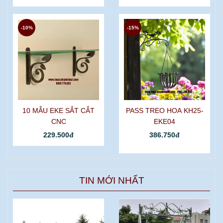
-10%
-15%
10 MẪU EKE SẮT CẮT
PASS TREO HOA KH25-
CNC
EKE04
229.500đ
386.750đ
TIN MỚI NHẤT