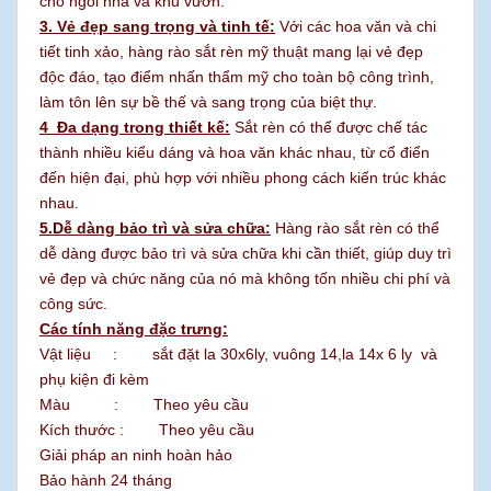
cho ngôi nhà và khu vườn.
3. Vẻ đẹp sang trọng và tinh tế:
Với các hoa văn và chi
tiết tinh xảo, hàng rào sắt rèn mỹ thuật mang lại vẻ đẹp
độc đáo, tạo điểm nhấn thẩm mỹ cho toàn bộ công trình,
làm tôn lên sự bề thế và sang trọng của biệt thự.
4 Đa dạng trong thiết kế:
Sắt rèn có thể được chế tác
thành nhiều kiểu dáng và hoa văn khác nhau, từ cổ điển
đến hiện đại, phù hợp với nhiều phong cách kiến trúc khác
nhau.
5.Dễ dàng bảo trì và sửa chữa:
Hàng rào sắt rèn có thể
dễ dàng được bảo trì và sửa chữa khi cần thiết, giúp duy trì
vẻ đẹp và chức năng của nó mà không tốn nhiều chi phí và
công sức.
Các tính năng đặc trưng:
Vật liệu : sắt đặt la 30x6ly, vuông 14,la 14x 6 ly và
phụ kiện đi kèm
Màu : Theo yêu cầu
Kích thước : Theo yêu cầu
Giải pháp an ninh hoàn hảo
Bảo hành 24 tháng