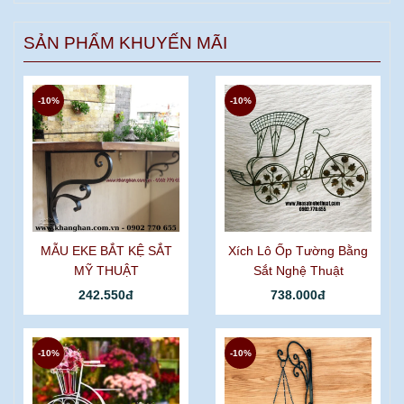
SẢN PHẨM KHUYẾN MÃI
-10%
-10%
MẪU EKE BẮT KỆ SẮT
Xích Lô Ốp Tường Bằng
MỸ THUẬT
Sắt Nghệ Thuật
242.550đ
738.000đ
-10%
-10%