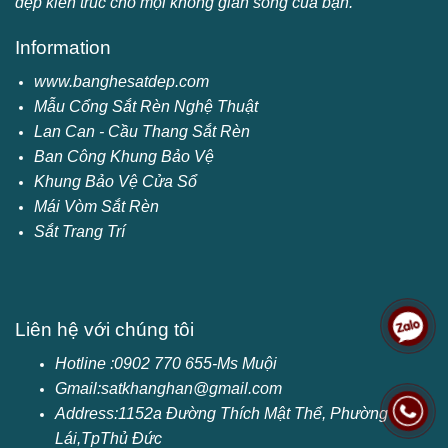
đẹp kiến trúc cho mọi không gian sống của bạn.
Information
www.banghesatdep.com
Mẫu Cổng Sắt Rèn Nghệ Thuật
Lan Can - Cầu Thang Sắt Rèn
Ban Công Khung Bảo Vệ
Khung Bảo Vệ Cửa Sổ
Mái Vòm Sắt Rèn
Sắt Trang Trí
Liên hệ với chúng tôi
Hotline :0902 770 655-Ms Muội
Gmail:satkhanghan@gmail.com
Address:1152a
Đường Thích Mật Thể, Phường Cát
Lái,TpThủ Đức