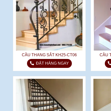
CẦU THANG SẮT KH25-CT06
CẦU 
ĐẶT HÀNG NGAY