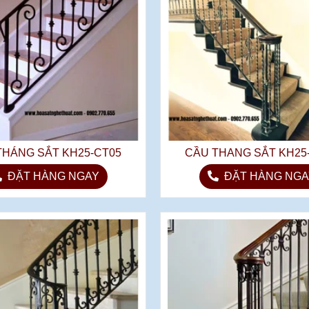
THÁNG SẮT KH25-CT05
CẦU THANG SẮT KH25
ĐẶT HÀNG NGAY
ĐẶT HÀNG NGA