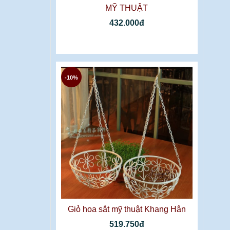
MỸ THUẬT
432.000đ
-10%
Giỏ hoa sắt mỹ thuật Khang Hân
519.750đ