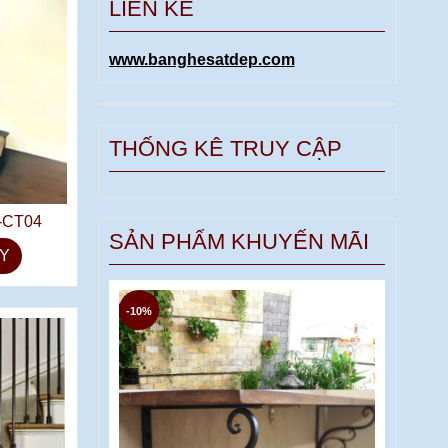
LIÊN KẾ
www.banghesatdep.com
THỐNG KÊ TRUY CẬP
-CT04
SẢN PHẨM KHUYẾN MÃI
Y
-10%