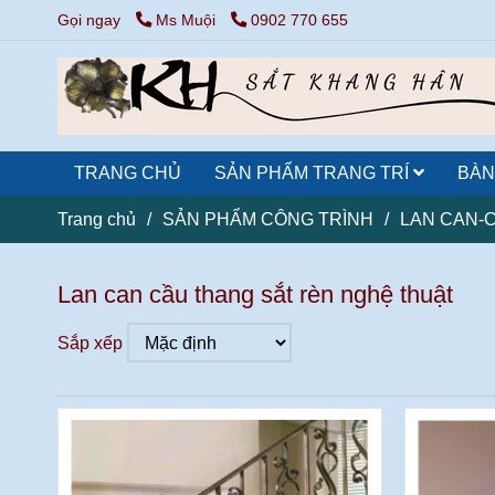
Gọi ngay
Ms Muội
0902 770 655
TRANG CHỦ
SẢN PHẨM TRANG TRÍ
BÀN
Trang chủ
/
SẢN PHẨM CÔNG TRÌNH
/
LAN CAN-
Lan can cầu thang sắt rèn nghệ thuật
Sắp xếp