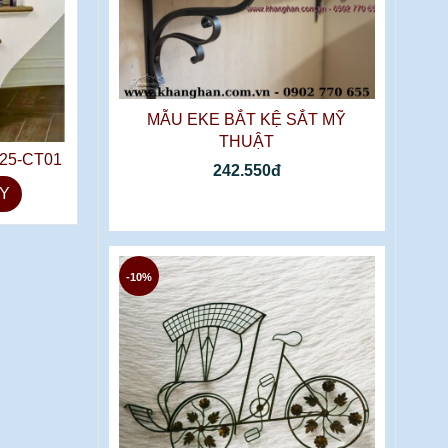
MẪU EKE BẮT KỆ SẮT MỸ
THUẬT
25-CT01
242.550đ
Y
-10%