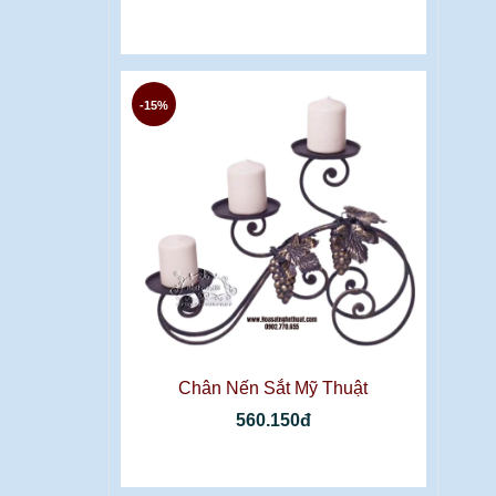
-15%
Chân Nến Sắt Mỹ Thuật
560.150đ