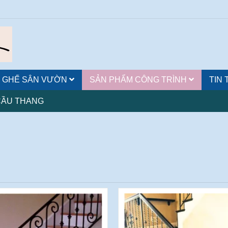
 GHẾ SÂN VƯỜN
SẢN PHẨM CÔNG TRÌNH
TIN
CẦU THANG