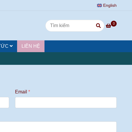
English
0
 TỨC
LIÊN HỆ
Email