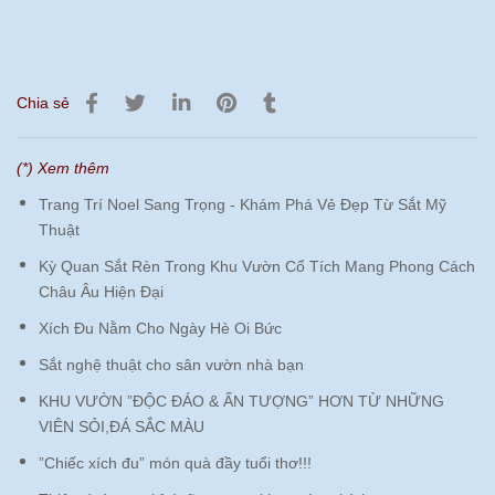
Chia sẻ
(*) Xem thêm
Trang Trí Noel Sang Trọng - Khám Phá Vẻ Đẹp Từ Sắt Mỹ
Thuật
Kỳ Quan Sắt Rèn Trong Khu Vườn Cổ Tích Mang Phong Cách
Châu Âu Hiện Đại
Xích Đu Nằm Cho Ngày Hè Oi Bức
Sắt nghệ thuật cho sân vườn nhà bạn
KHU VƯỜN ”ĐỘC ĐÁO & ẤN TƯỢNG” HƠN TỪ NHỮNG
VIÊN SỎI,ĐÁ SẮC MÀU
”Chiếc xích đu” món quà đầy tuổi thơ!!!