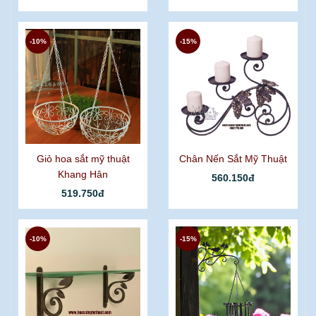
-10%
-15%
Giỏ hoa sắt mỹ thuật
Chân Nến Sắt Mỹ Thuật
Khang Hân
560.150đ
519.750đ
-10%
-15%