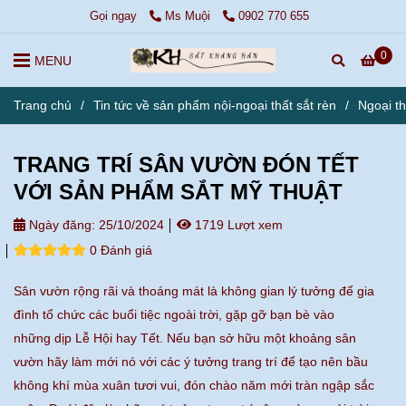
Gọi ngay
Ms Muội
0902 770 655
0
MENU
Trang chủ
/
Tin tức về sản phẩm nội-ngoại thất sắt rèn
/
Ngoại th
TRANG TRÍ SÂN VƯỜN ĐÓN TẾT
VỚI SẢN PHẨM SẮT MỸ THUẬT
Ngày đăng:
25/10/2024
1719 Lượt xem
0 Đánh giá
Sân vườn rộng rãi và thoáng mát là không gian lý tưởng để gia
đình tổ chức các buổi tiệc ngoài trời, gặp gỡ bạn bè vào
những dịp Lễ Hội hay Tết. Nếu bạn sở hữu một khoảng sân
vườn hãy làm mới nó với các ý tưởng trang trí để tạo nên bầu
không khí mùa xuân tươi vui, đón chào năm mới tràn ngập sắc