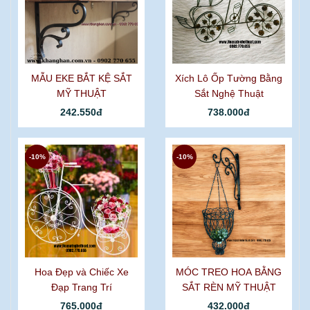
MẪU EKE BẮT KỆ SẮT
Xích Lô Ốp Tường Bằng
MỸ THUẬT
Sắt Nghệ Thuật
242.550đ
738.000đ
-10%
-10%
Hoa Đẹp và Chiếc Xe
MÓC TREO HOA BẰNG
Đạp Trang Trí
SẮT RÈN MỸ THUẬT
765.000đ
432.000đ