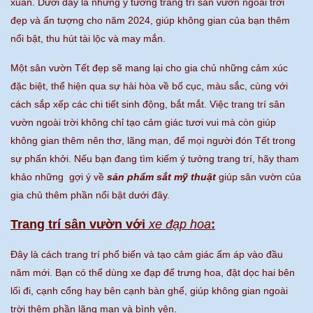
xuân. Dưới đây là những ý tưởng trang trí sân vườn ngoài trời
đẹp và ấn tượng cho năm 2024, giúp không gian của bạn thêm
nổi bật, thu hút tài lộc và may mắn.
Một sân vườn Tết đẹp sẽ mang lại cho gia chủ những cảm xúc
đặc biệt, thể hiện qua sự hài hòa về bố cục, màu sắc, cùng với
cách sắp xếp các chi tiết sinh động, bắt mắt. Việc trang trí sân
vườn ngoài trời không chỉ tạo cảm giác tươi vui mà còn giúp
không gian thêm nên thơ, lãng mạn, để mọi người đón Tết trong
sự phấn khởi. Nếu bạn đang tìm kiếm ý tưởng trang trí, hãy tham
khảo những gợi ý về
sản phẩm sắt mỹ thuật
giúp sân vườn của
gia chủ thêm phần nổi bật dưới đây.
Trang trí sân vườn với
xe đạp hoa
:
Đây là cách trang trí phổ biến và tạo cảm giác ấm áp vào đầu
năm mới. Bạn có thể dùng xe đạp để trưng hoa, đặt dọc hai bên
lối đi, cạnh cổng hay bên cạnh bàn ghế, giúp không gian ngoài
trời thêm phần lãng mạn và bình yên.