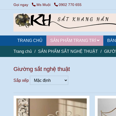
Gọi ngay
Ms Muội
0902 770 655
TRANG CHỦ
SẢN PHẨM TRANG TRÍ
BÀN
Trang chủ
/
SẢN PHẨM SẮT NGHỆ THUẬT
/
GIƯỜ
Giường sắt nghệ thuật
Sắp xếp