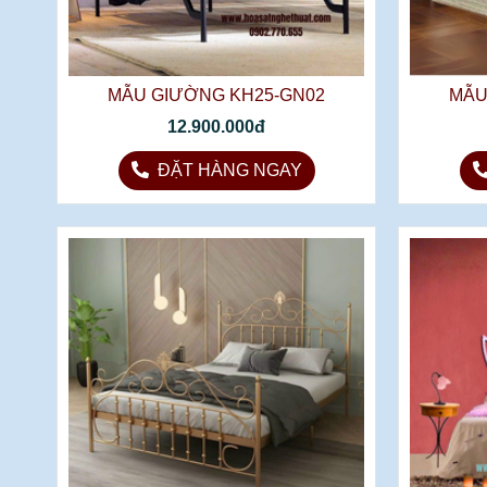
MẪU GIƯỜNG KH25-GN02
MẪU
12.900.000đ
ĐẶT HÀNG NGAY