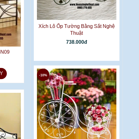
Xích Lô Ốp Tường Bằng Sắt Nghệ
Thuật
738.000đ
GN09
Y
-10%