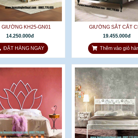
 GIƯỜNG KH25-GN01
GIƯỜNG SẮT CẮT 
14.250.000đ
19.455.000đ
ĐẶT HÀNG NGAY
Thêm vào giỏ hà