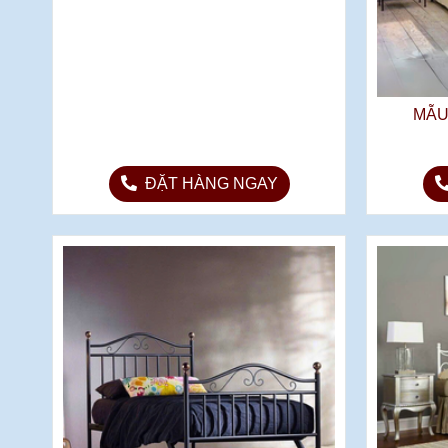
MẪU GIƯỜNG KH25-GN05
MẪU
12.900.000đ
ĐẶT HÀNG NGAY