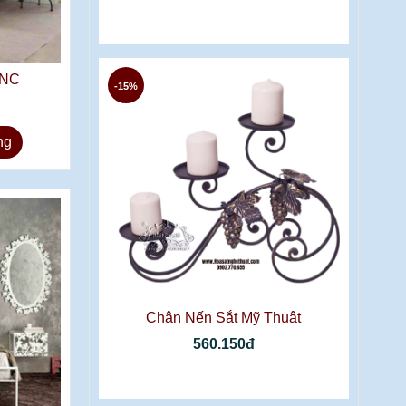
CNC
-15%
ng
Chân Nến Sắt Mỹ Thuật
560.150đ