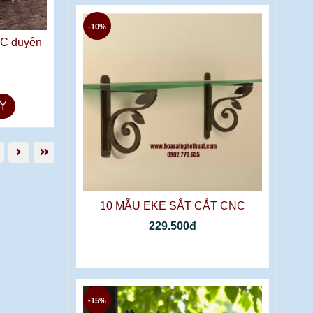
-10%
NC duyên
Y
10 MẪU EKE SẮT CẮT CNC
229.500đ
-15%