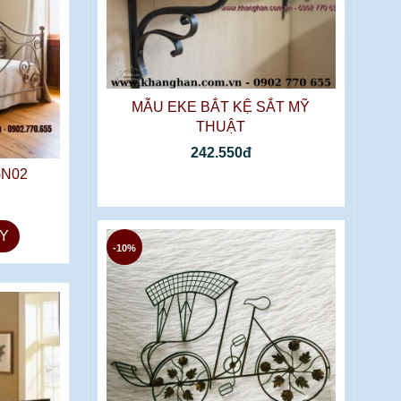
MẪU EKE BẮT KỆ SẮT MỸ
THUẬT
242.550đ
GN02
Y
-10%