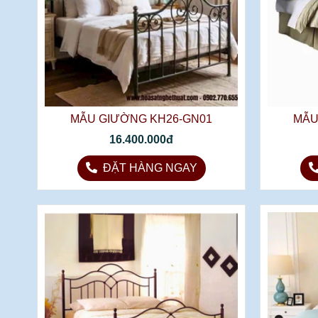
MẪU GIƯỜNG KH26-GN01
MẪU
16.400.000đ
ĐẶT HÀNG NGAY