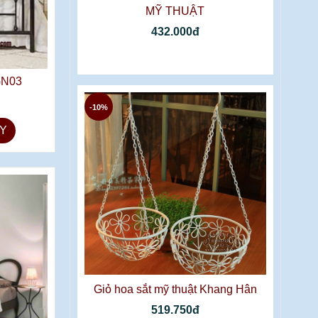
MỸ THUẬT
432.000đ
GN03
-10%
Y
Giỏ hoa sắt mỹ thuật Khang Hân
519.750đ