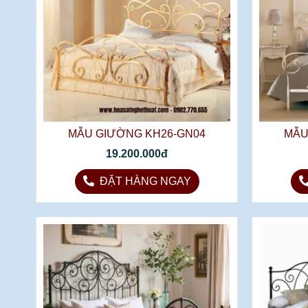
MẪU GIƯỜNG KH26-GN04
MẪU
19.200.000đ
ĐẶT HÀNG NGAY