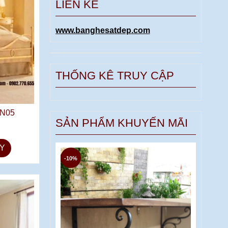
LIÊN KẾ
www.banghesatdep.com
THỐNG KÊ TRUY CẬP
N05
SẢN PHẨM KHUYẾN MÃI
Y
-10%