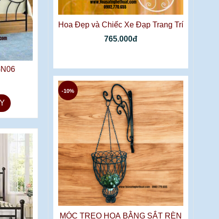
Hoa Đẹp và Chiếc Xe Đạp Trang Trí
765.000đ
GN06
-10%
Y
MÓC TREO HOA BẰNG SẮT RÈN