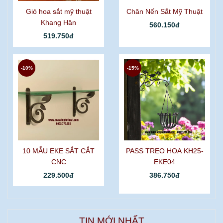
Giỏ hoa sắt mỹ thuật
Chân Nến Sắt Mỹ Thuật
Khang Hân
560.150đ
519.750đ
-10%
-15%
10 MẪU EKE SẮT CẮT
PASS TREO HOA KH25-
CNC
EKE04
229.500đ
386.750đ
TIN MỚI NHẤT