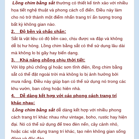
Lồng chim bằng sắt
thường có thiết kế tinh xảo với nhiều
họa tiết nghệ thuật và phong cách cổ điển. Điều này làm
cho nó trở thành một điểm nhấn trang trí ấn tượng trong
bất kỳ không gian nào.
2. Độ bền và chắc chắn:
Sắt là vật liệu có độ bền cao, chịu được va đập và không
dễ bị hư hỏng. Lồng chim bằng sắt có thể sử dụng lâu dài
mà không lo bị gãy hay biến dạng.
3. Khả năng chống chịu thời tiết:
Với lớp phủ chống gỉ hoặc sơn tĩnh điện, lồng chim bằng
sắt có thể đặt ngoài trời mà không lo bị ảnh hưởng bởi
mưa nắng. Điều này giúp bạn có thể sử dụng nó trong các
khu vườn, ban công hoặc hiên nhà.
4. Dễ dàng kết hợp với các phong cách trang trí
khác nhau:
Lồng chim bằng sắt
dễ dàng kết hợp với nhiều phong
cách trang trí khác nhau như vintage, boho, rustic hay hiện
đại. Nó có thể sử dụng để treo đèn nến, cây cảnh nhỏ,
hoặc các vật dụng trang trí khác, tạo nên không gian sống
động và độc đáo.