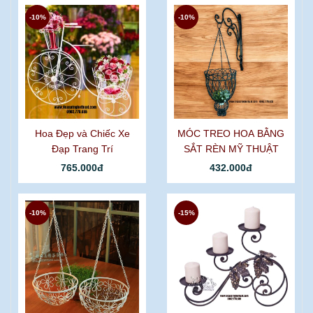
-10%
-10%
Hoa Đẹp và Chiếc Xe
MÓC TREO HOA BẰNG
Đạp Trang Trí
SẮT RÈN MỸ THUẬT
765.000đ
432.000đ
-10%
-15%