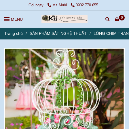
Gọi ngay
Ms Muội
0902 770 655
0
MENU
Trang chủ
/
SẢN PHẨM SẮT NGHỆ THUẬT
/
LỒNG CHIM TRAN