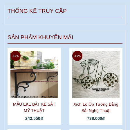
THỐNG KÊ TRUY CẬP
SẢN PHẨM KHUYẾN MÃI
-10%
-10%
MẪU EKE BẮT KỆ SẮT
Xích Lô Ốp Tường Bằng
MỸ THUẬT
Sắt Nghệ Thuật
242.550đ
738.000đ