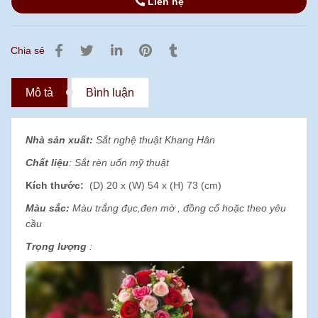
Liên hệ
Chia sẻ
Mô tả
Bình luận
Nhà sản xuất:
Sắt nghệ thuật Khang Hân
Chất liệu
: Sắt rèn uốn mỹ thuật
Kích thước:
(D) 20 x (W) 54 x (H) 73 (cm)
Màu sắc:
Màu trắng đục,đen mờ , đồng cổ hoặc theo yêu
cầu
Trọng lượng
: