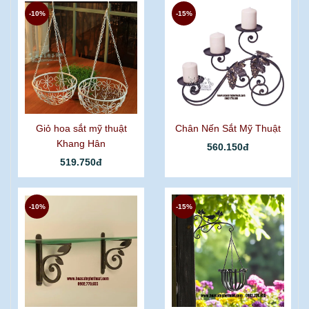
-10%
-15%
Giỏ hoa sắt mỹ thuật
Chân Nến Sắt Mỹ Thuật
Khang Hân
560.150đ
519.750đ
-10%
-15%