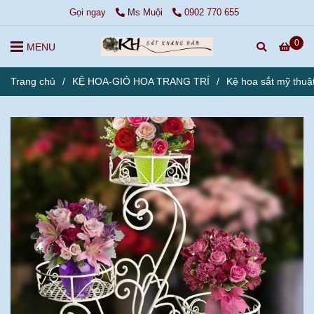
Gọi ngay
Ms Muội
0902 770 655
0
MENU
Trang chủ
/
KỆ HOA-GIỎ HOA TRANG TRÍ
/
Kệ hoa sắt mỹ thuật