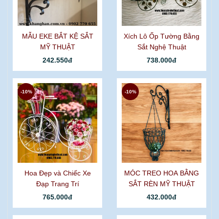
MẪU EKE BẮT KỆ SẮT
Xích Lô Ốp Tường Bằng
MỸ THUẬT
Sắt Nghệ Thuật
242.550đ
738.000đ
-10%
-10%
Hoa Đẹp và Chiếc Xe
MÓC TREO HOA BẰNG
Đạp Trang Trí
SẮT RÈN MỸ THUẬT
765.000đ
432.000đ