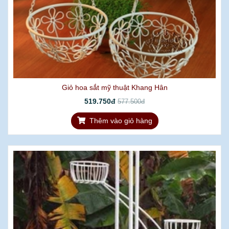
Giỏ hoa sắt mỹ thuật Khang Hân
519.750đ
577.500đ
Thêm vào giỏ hàng