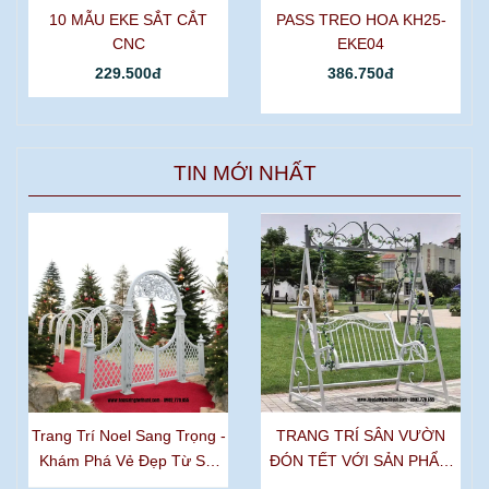
10 MẪU EKE SẮT CẮT
PASS TREO HOA KH25-
CNC
EKE04
229.500đ
386.750đ
TIN MỚI NHẤT
Trang Trí Noel Sang Trọng -
TRANG TRÍ SÂN VƯỜN
Khám Phá Vẻ Đẹp Từ Sắt
ĐÓN TẾT VỚI SẢN PHẨM
Mỹ Thuật
SẮT MỸ THUẬT