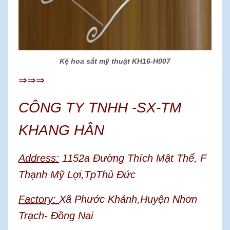
Kệ hoa sắt mỹ thuật KH16-H007
⇒⇒⇒
CÔNG TY TNHH -SX-TM
KHANG HÂN
Address:
1152a Đường Thích Mật Thể, F
Thạnh Mỹ Lợi,TpThủ Đức
Factory:
Xã Phước Khánh,Huyện Nhơn
Trạch- Đồng Nai